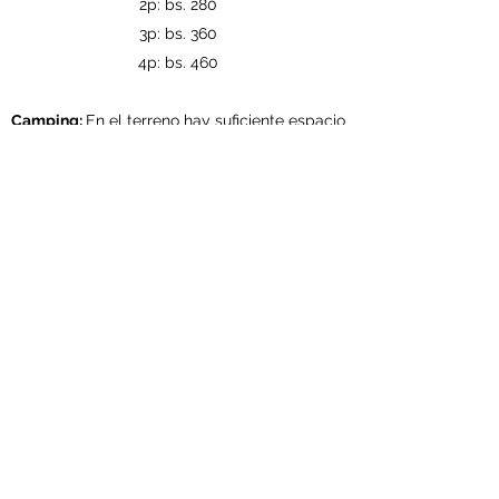
2p: bs. 280
3p: bs. 360
4p: bs. 460
Camping:
En el terreno hay suficiente espacio
para acampar. Hay baño y ducha caliente, y
un lugar para fogata.
El precio es de Bs. 30 la noche por persona
, o
bs. 60 que incluye el desayuno.
Condiciones
* Menores de 2 años no pagan en servicios de
alojamiento.
* Niños y niñas de 3 a 10 años pagan 50% en
servicios de alojamiento.
* No hay disponibilidad de una cocina para
los huéspedes, pero contamos con un
servicio de restaurante vegetariano de