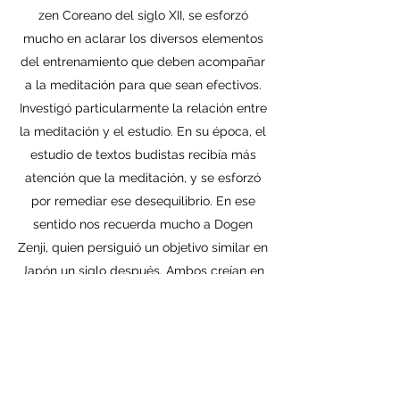
zen Coreano del siglo XII, se esforzó
mucho en aclarar los diversos elementos
del entrenamiento que deben acompañar
a la meditación para que sean efectivos.
Investigó particularmente la relación entre
la meditación y el estudio. En su época, el
estudio de textos budistas recibía más
atención que la meditación, y se esforzó
por remediar ese desequilibrio. En ese
sentido nos recuerda mucho a Dogen
Zenji, quien persiguió un objetivo similar en
Japón un siglo después. Ambos creían en
una receta equilibrada de práctica. El
maestro Chinul afirma que si solo te miras
a ti mismo sin ninguna guía, terminas con
un “zen idiota". Y si solo estudias textos y
nunca lees tu mente, terminas con una